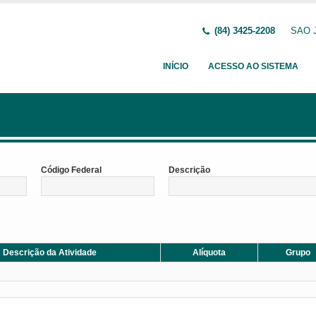
(84) 3425-2208
SAO J
INÍCIO
ACESSO AO SISTEMA
Código Federal
Descrição
Descrição da Atividade
Alíquota
Grupo