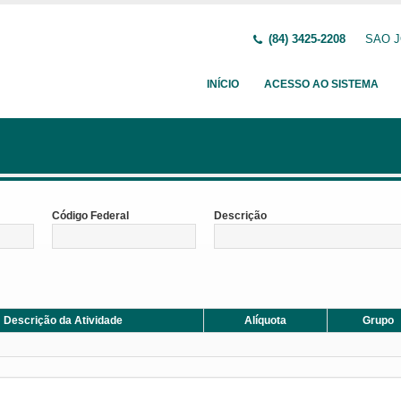
(84) 3425-2208
SAO JO
INÍCIO
ACESSO AO SISTEMA
Código Federal
Descrição
Descrição da Atividade
Alíquota
Grupo