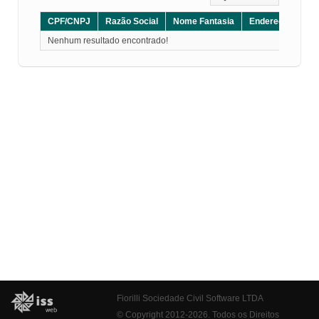
CPF/CNPJ
Razão Social
Nome Fantasia
Endereço
CE
Nenhum resultado encontrado!
Fiorilli Sociedade Civil Software LTDA
© Copyright 2012-2026. Todos os Direitos